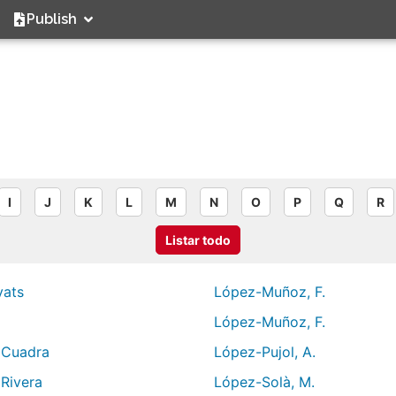
Publish
I
J
K
L
M
N
O
P
Q
R
Listar todo
yats
López-Muñoz, F.
López-Muñoz, F.
. Cuadra
López-Pujol, A.
 Rivera
López-Solà, M.