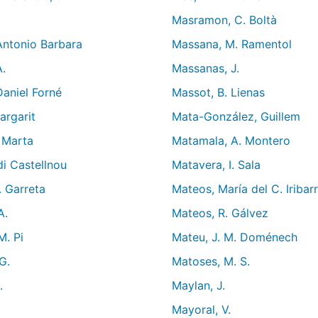
Masramon, C. Boltà
 Antonio Barbara
Massana, M. Ramentol
A.
Massanas, J.
Daniel Forné
Massot, B. Lienas
Margarit
Mata-González, Guillem
, Marta
Matamala, A. Montero
di Castellnou
Matavera, I. Sala
. Garreta
Mateos, María del C. Iribar
A.
Mateos, R. Gálvez
M. Pi
Mateu, J. M. Doménech
G.
Matoses, M. S.
.
Maylan, J.
Mayoral, V.