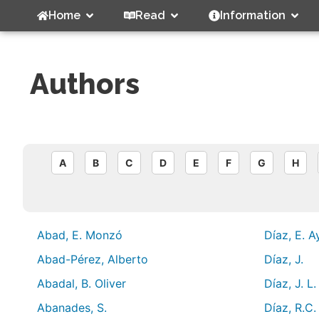
Home
Read
Information
Authors
A
B
C
D
E
F
G
H
Abad, E. Monzó
Díaz, E. A
Abad-Pérez, Alberto
Díaz, J.
Abadal, B. Oliver
Díaz, J. L
Abanades, S.
Díaz, R.C.