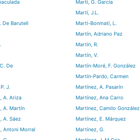
nmaculada
Martí, G. García
Martí, J.L.
. De Barutell
Martí-Bonmatí, L.
.
Martín, Adriano Paz
.
Martín, R.
Martín, V.
 C. De
Martín-Moré, F. González
Martín-Pardo, Carmen
P. J.
Martínez, A. Pasarín
 A. Ariza
Martínez, Ana Carro
, A. Martín
Martínez, Camilo González
, A. Sáez
Martínez, E. Márquez
, Antoni Morral
Martínez, G.