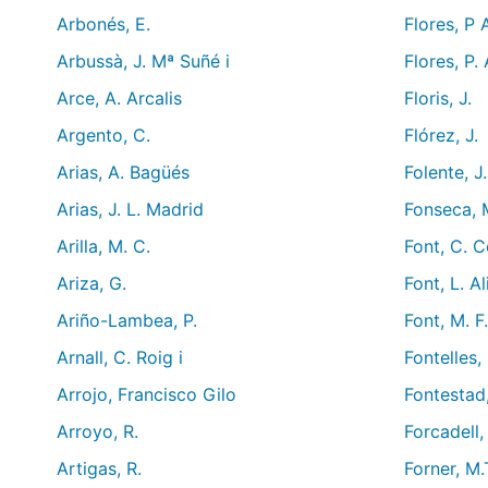
Arbonés, E.
Flores, P 
Arbussà, J. Mª Suñé i
Flores, P. 
Arce, A. Arcalis
Floris, J.
Argento, C.
Flórez, J.
Arias, A. Bagüés
Folente, J
Arias, J. L. Madrid
Fonseca, 
Arilla, M. C.
Font, C. 
Ariza, G.
Font, L. A
Ariño-Lambea, P.
Font, M. F.
Arnall, C. Roig i
Fontelles,
Arrojo, Francisco Gilo
Fontestad,
Arroyo, R.
Forcadell,
Artigas, R.
Forner, M.