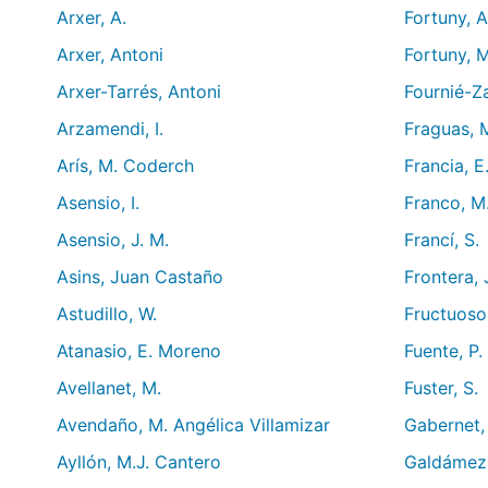
Arxer, A.
Fortuny, A
Arxer, Antoni
Fortuny, M
Arxer-Tarrés, Antoni
Fournié-Za
Arzamendi, I.
Fraguas, M
Arís, M. Coderch
Francia, E
Asensio, I.
Franco, M.
Asensio, J. M.
Francí, S.
Asins, Juan Castaño
Frontera, 
Astudillo, W.
Fructuoso,
Atanasio, E. Moreno
Fuente, P.
Avellanet, M.
Fuster, S.
Avendaño, M. Angélica Villamizar
Gabernet,
Ayllón, M.J. Cantero
Galdámez,