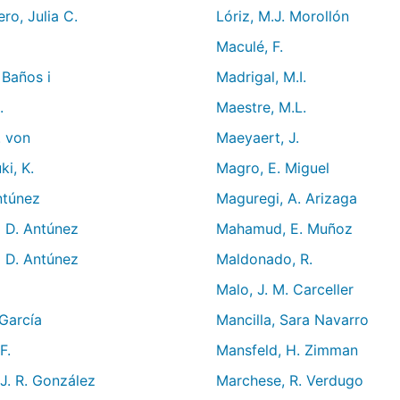
ro, Julia C.
Lóriz, M.J. Morollón
Maculé, F.
. Baños i
Madrigal, M.I.
.
Maestre, M.L.
. von
Maeyaert, J.
i, K.
Magro, E. Miguel
Antúnez
Maguregi, A. Arizaga
a D. Antúnez
Mahamud, E. Muñoz
a D. Antúnez
Maldonado, R.
Malo, J. M. Carceller
 García
Mancilla, Sara Navarro
F.
Mansfeld, H. Zimman
J. R. González
Marchese, R. Verdugo