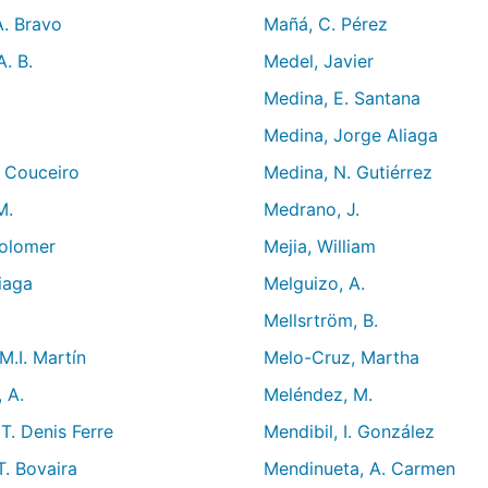
A. Bravo
Mañá, C. Pérez
A. B.
Medel, Javier
Medina, E. Santana
Medina, Jorge Aliaga
. Couceiro
Medina, N. Gutiérrez
M.
Medrano, J.
Colomer
Mejia, William
liaga
Melguizo, A.
Mellsrtröm, B.
 M.I. Martín
Melo-Cruz, Martha
 A.
Meléndez, M.
 T. Denis Ferre
Mendibil, I. González
T. Bovaira
Mendinueta, A. Carmen