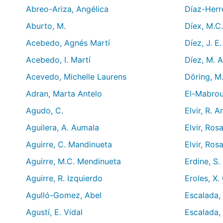
Abreo-Ariza, Angélica
Díaz-Herre
Aburto, M.
Díex, M.C.
Acebedo, Agnés Martí
Díez, J. E
Acebedo, I. Martí
Díez, M. A
Acevedo, Michelle Laurens
Döring, M
Adran, Marta Antelo
El-Mabrouk
Agudo, C.
Elvir, R. 
Aguilera, A. Aumala
Elvir, Ros
Aguirre, C. Mandinueta
Elvir, Ros
Aguirre, M.C. Mendinueta
Erdine, S.
Aguirre, R. Izquierdo
Eroles, X.
Agulló-Gomez, Abel
Escalada, 
Agustí, E. Vidal
Escalada, 