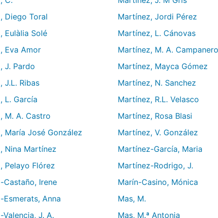
, C.
Martínez, J. M Gris
, Diego Toral
Martínez, Jordi Pérez
 Eulàlia Solé
Martínez, L. Cánovas
, Eva Amor
Martínez, M. A. Campaner
, J. Pardo
Martínez, Mayca Gómez
 J.L. Ribas
Martínez, N. Sanchez
 L. García
Martínez, R.L. Velasco
, M. A. Castro
Martínez, Rosa Blasi
, María José González
Martínez, V. González
, Nina Martínez
Martínez-García, Maria
, Pelayo Flórez
Martínez-Rodrigo, J.
-Castaño, Irene
Marín-Casino, Mónica
-Esmerats, Anna
Mas, M.
Valencia, J. A.
Mas, M.ª Antonia