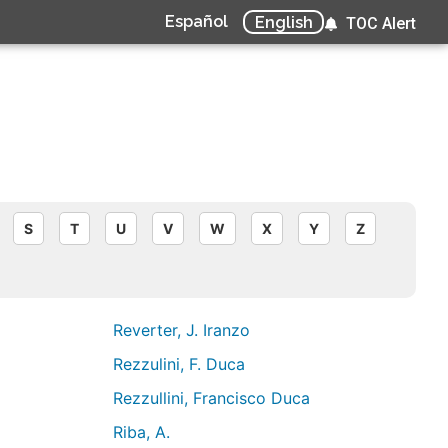
Español
English
TOC Alert
S
T
U
V
W
X
Y
Z
Reverter, J. Iranzo
Rezzulini, F. Duca
Rezzullini, Francisco Duca
Riba, A.