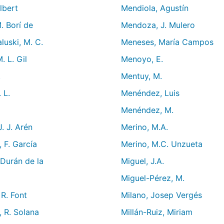
lbert
Mendiola, Agustín
. Borí de
Mendoza, J. Mulero
luski, M. C.
Meneses, María Campos
. L. Gil
Menoyo, E.
.
Mentuy, M.
 L.
Menéndez, Luis
Menéndez, M.
J. J. Arén
Merino, M.A.
 F. García
Merino, M.C. Unzueta
 Durán de la
Miguel, J.A.
Miguel-Pérez, M.
 R. Font
Milano, Josep Vergés
 R. Solana
Millán-Ruiz, Miriam