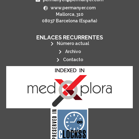
www.permanyer.com
Mallorca, 310
08037 Barcelona (España)
ENLACES RECURRENTES
Número actual
Archivo
Contacto
its stakeholders.
publications, governed by and for
of web-based scholary
ensures the long-term survival
CLOCKSS is a dak archive that