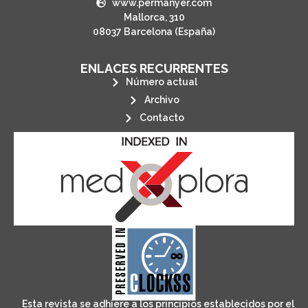
www.permanyer.com
Mallorca, 310
08037 Barcelona (España)
ENLACES RECURRENTES
Número actual
Archivo
Contacto
its stakeholders.
publications, governed by and for
of web-based scholary
ensures the long-term survival
CLOCKSS is a dak archive that
Esta revista se adhiere a los principios establecidos por el