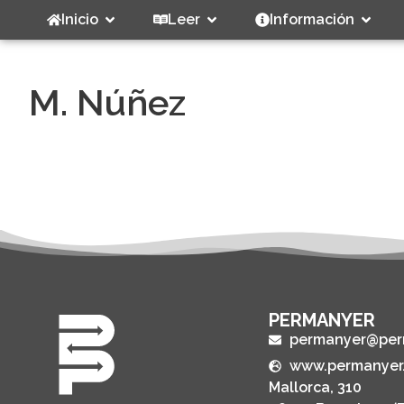
Inicio
Leer
Información
M. Núñez
PERMANYER
permanyer@per
www.permanyer
Mallorca, 310