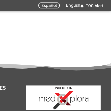
English
Español
TOC Alert
ES