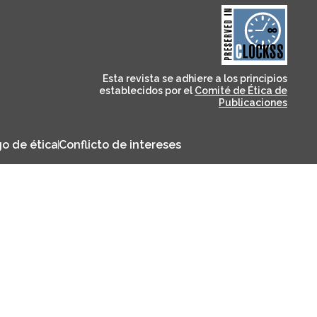
and for its stakeholders.
publications, governed by
based scholary
term survival of web-
that ensures the long-
CLOCKSS is a dak archive
Esta revista se adhiere a los principios
establecidos por el
Comité de Ética de
Publicaciones
o de ética
Conflicto de intereses