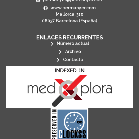
www.permanyer.com
Mallorca, 310
08037 Barcelona (España)
ENLACES RECURRENTES
Número actual
Archivo
Contacto
its stakeholders.
publications, governed by and for
of web-based scholary
ensures the long-term survival
CLOCKSS is a dak archive that