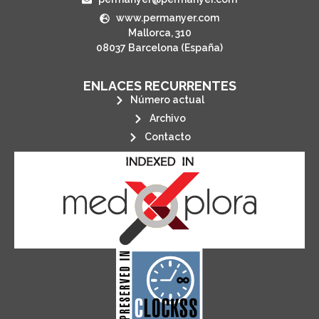
www.permanyer.com
Mallorca, 310
08037 Barcelona (España)
ENLACES RECURRENTES
Número actual
Archivo
Contacto
its stakeholders.
publications, governed by and for
of web-based scholary
ensures the long-term survival
CLOCKSS is a dak archive that