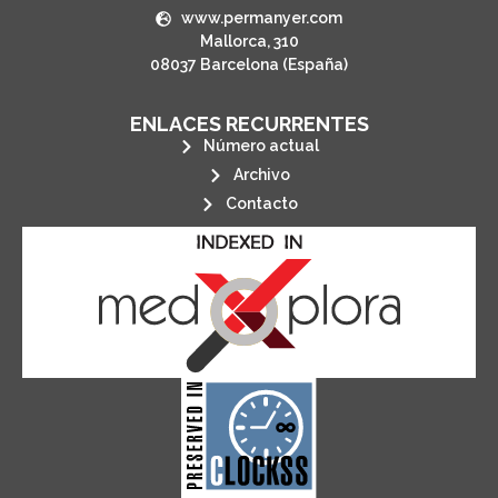
www.permanyer.com
Mallorca, 310
08037 Barcelona (España)
ENLACES RECURRENTES
Número actual
Archivo
Contacto
its stakeholders.
publications, governed by and for
of web-based scholary
ensures the long-term survival
CLOCKSS is a dak archive that