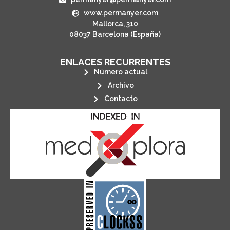
www.permanyer.com
Mallorca, 310
08037 Barcelona (España)
ENLACES RECURRENTES
Número actual
Archivo
Contacto
its stakeholders.
publications, governed by and for
of web-based scholary
ensures the long-term survival
CLOCKSS is a dak archive that