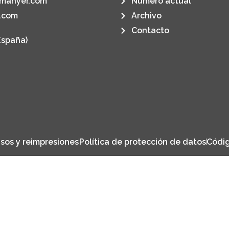
manyer.com
Número actual
.com
Archivo
Contacto
España)
sos y reimpresiones
Política de protección de datos
Códig