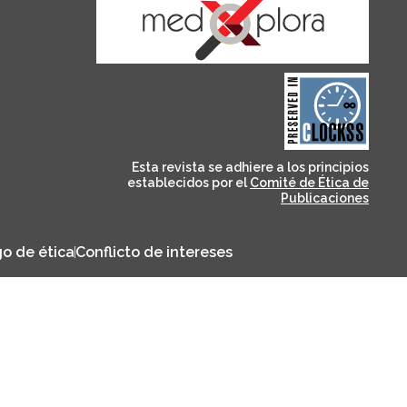
and for its stakeholders.
publications, governed by
based scholary
term survival of web-
that ensures the long-
CLOCKSS is a dak archive
Esta revista se adhiere a los principios
establecidos por el
Comité de Ética de
Publicaciones
o de ética
Conflicto de intereses