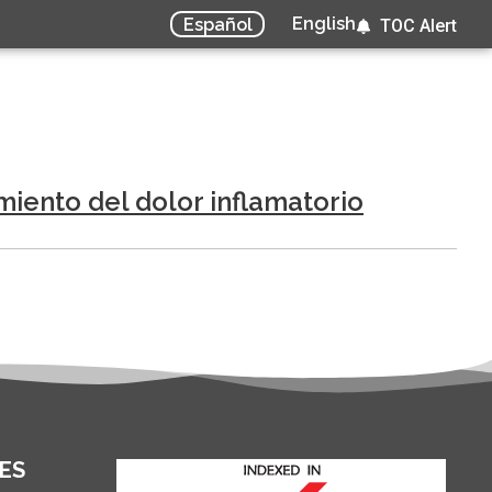
English
Español
TOC Alert
miento del dolor inflamatorio
ES