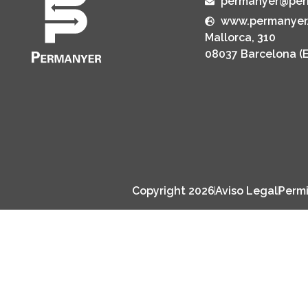
permanyer@per
www.permanyer
Mallorca, 310
08037 Barcelona (
Copyright 2026
Aviso Legal
Permi