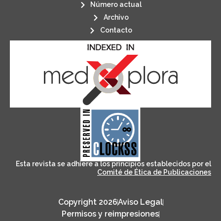
Número actual
Archivo
Contacto
its stakeholders.
publications, governed by and for
of web-based scholary
ensures the long-term survival
CLOCKSS is a dak archive that
Esta revista se adhiere a los principios establecidos por el
Comité de Ética de Publicaciones
Copyright 2026
Aviso Legal
Permisos y reimpresiones