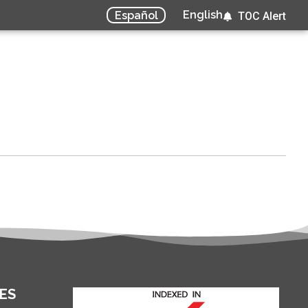
English
Español
TOC Alert
ES