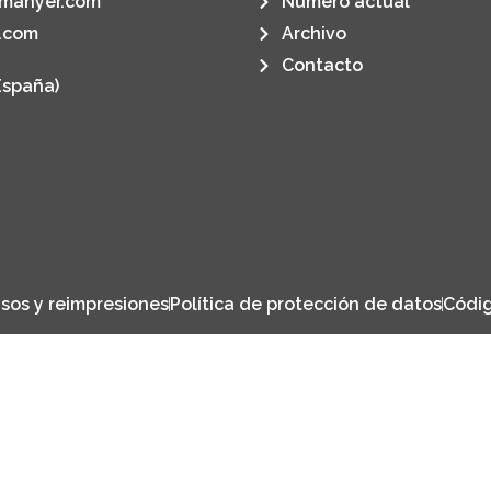
manyer.com
Número actual
.com
Archivo
Contacto
España)
sos y reimpresiones
Política de protección de datos
Códig