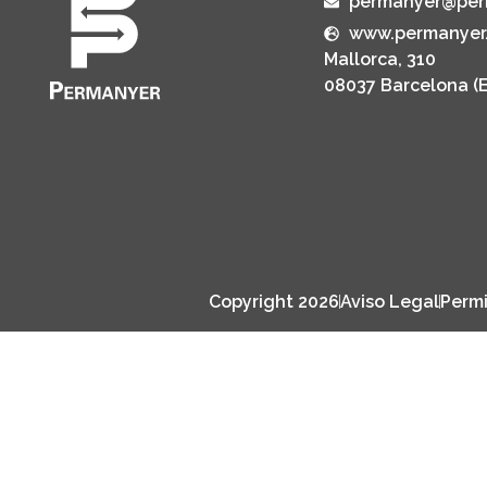
permanyer@per
www.permanyer
Mallorca, 310
08037 Barcelona (
Copyright 2026
Aviso Legal
Permi