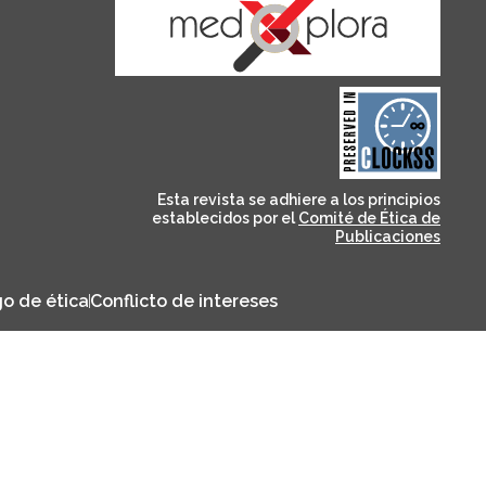
and for its stakeholders.
publications, governed by
based scholary
term survival of web-
that ensures the long-
CLOCKSS is a dak archive
Esta revista se adhiere a los principios
establecidos por el
Comité de Ética de
Publicaciones
o de ética
Conflicto de intereses