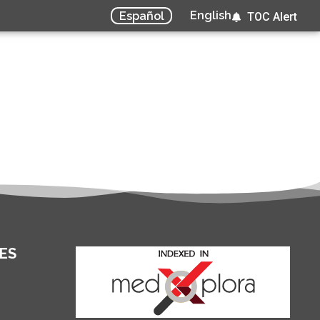
English
Español
TOC Alert
ES