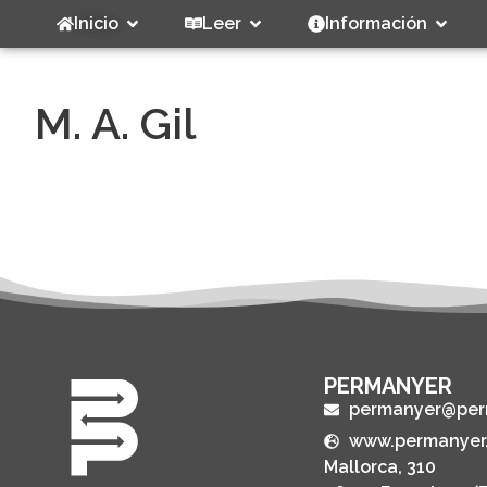
Inicio
Leer
Información
M. A. Gil
PERMANYER
permanyer@per
www.permanyer
Mallorca, 310