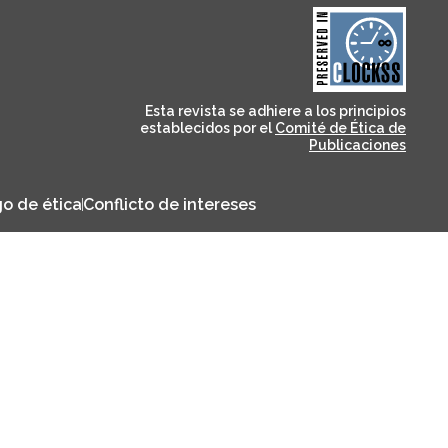
and for its stakeholders.
publications, governed by
based scholary
term survival of web-
that ensures the long-
CLOCKSS is a dak archive
Esta revista se adhiere a los principios
establecidos por el
Comité de Ética de
Publicaciones
o de ética
Conflicto de intereses