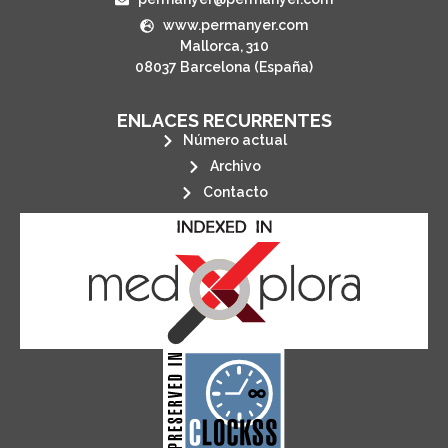
www.permanyer.com
Mallorca, 310
08037 Barcelona (España)
ENLACES RECURRENTES
Número actual
Archivo
Contacto
its stakeholders.
publications, governed by and for
of web-based scholary
ensures the long-term survival
CLOCKSS is a dak archive that