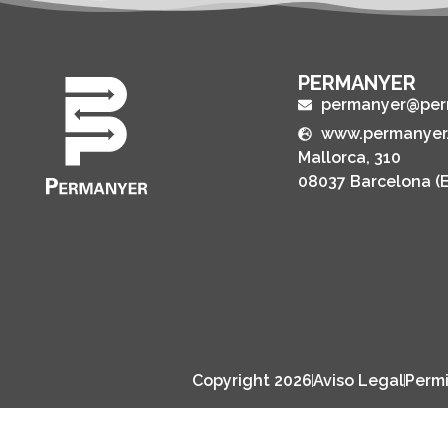
PERMANYER
permanyer@per
www.permanyer
Mallorca, 310
08037 Barcelona (
Copyright 2026
Aviso Legal
Permi