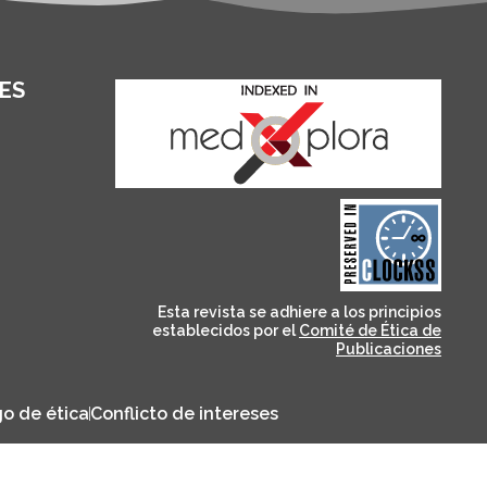
ES
and for its stakeholders.
publications, governed by
based scholary
term survival of web-
that ensures the long-
CLOCKSS is a dak archive
Esta revista se adhiere a los principios
establecidos por el
Comité de Ética de
Publicaciones
o de ética
Conflicto de intereses