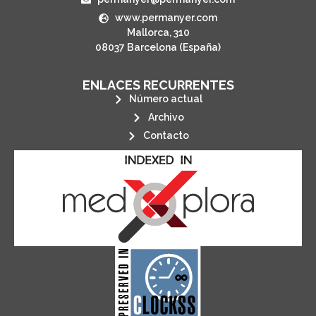
www.permanyer.com
Mallorca, 310
08037 Barcelona (España)
ENLACES RECURRENTES
Número actual
Archivo
Contacto
its stakeholders.
publications, governed by and for
of web-based scholary
ensures the long-term survival
CLOCKSS is a dak archive that