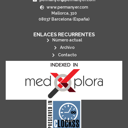
www.permanyer.com
Mallorca, 310
08037 Barcelona (España)
ENLACES RECURRENTES
Número actual
Archivo
Contacto
its stakeholders.
publications, governed by and for
of web-based scholary
ensures the long-term survival
CLOCKSS is a dak archive that