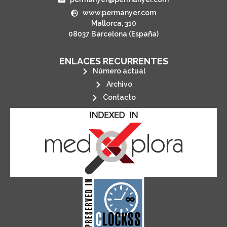
www.permanyer.com
Mallorca, 310
08037 Barcelona (España)
ENLACES RECURRENTES
Número actual
Archivo
Contacto
its stakeholders.
publications, governed by and for
of web-based scholary
ensures the long-term survival
CLOCKSS is a dak archive that