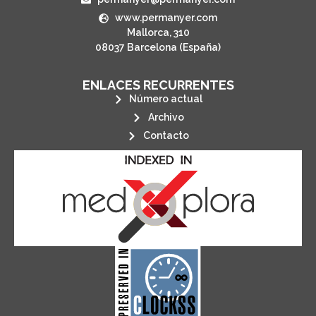
www.permanyer.com
Mallorca, 310
08037 Barcelona (España)
ENLACES RECURRENTES
Número actual
Archivo
Contacto
its stakeholders.
publications, governed by and for
of web-based scholary
ensures the long-term survival
CLOCKSS is a dak archive that