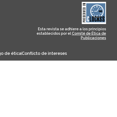
and for its stakeholders.
publications, governed by
based scholary
term survival of web-
that ensures the long-
CLOCKSS is a dak archive
Esta revista se adhiere a los principios
establecidos por el
Comité de Ética de
Publicaciones
o de ética
Conflicto de intereses