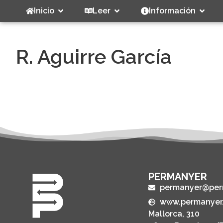
Inicio
Leer
Información
R. Aguirre García
PERMANYER
permanyer@per
www.permanyer
Mallorca, 310