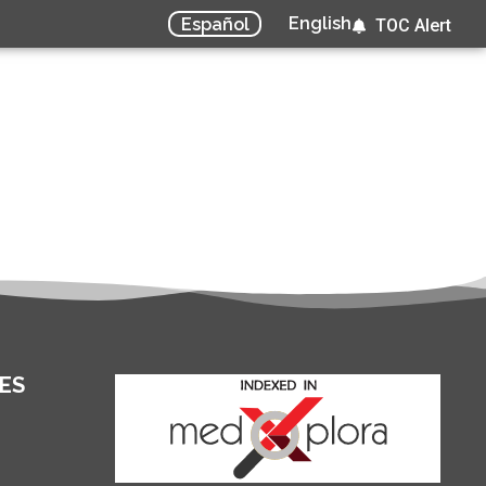
English
Español
TOC Alert
ES