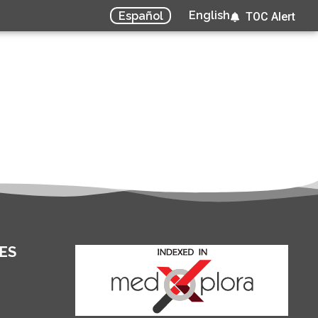
English
Español
TOC Alert
ES