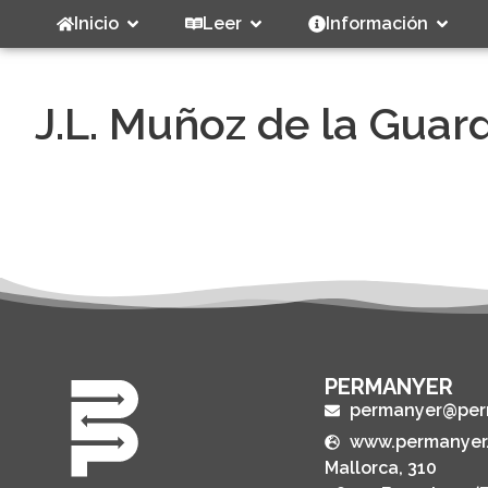
Inicio
Leer
Información
J.L. Muñoz de la Guar
PERMANYER
permanyer@per
www.permanyer
Mallorca, 310