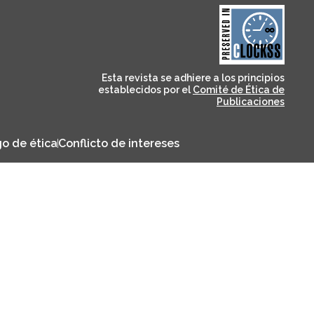
and for its stakeholders.
publications, governed by
based scholary
term survival of web-
that ensures the long-
CLOCKSS is a dak archive
Esta revista se adhiere a los principios
establecidos por el
Comité de Ética de
Publicaciones
o de ética
Conflicto de intereses