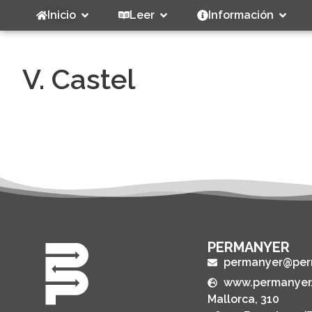
Inicio
Leer
Información
V. Castel
PERMANYER
permanyer@per
www.permanyer
Mallorca, 310