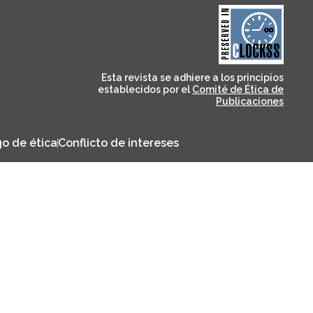
and for its stakeholders.
publications, governed by
based scholary
term survival of web-
that ensures the long-
CLOCKSS is a dak archive
Esta revista se adhiere a los principios
establecidos por el
Comité de Ética de
Publicaciones
o de ética
Conflicto de intereses