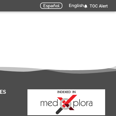
English
Español
TOC Alert
ES