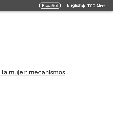
English
Español
TOC Alert
en la mujer: mecanismos