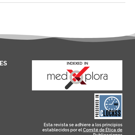
ES
and for its stakeholders.
publications, governed by
based scholary
term survival of web-
that ensures the long-
CLOCKSS is a dak archive
Esta revista se adhiere a los principios
establecidos por el
Comité de Ética de
Publicaciones