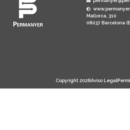
permanyer@per
www.permanyer
Mallorca, 310
08037 Barcelona (
Copyright 2026
Aviso Legal
Permi