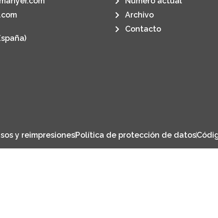
manyer.com
Número actual
.com
Archivo
Contacto
España)
sos y reimpresiones
Política de protección de datos
Códig