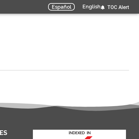
English
Español
TOC Alert
ES