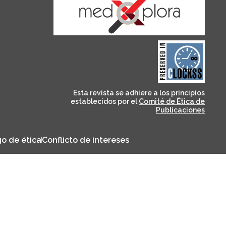
and for its stakeholders.
publications, governed by
based scholary
term survival of web-
that ensures the long-
CLOCKSS is a dak archive
Esta revista se adhiere a los principios
establecidos por el
Comité de Ética de
Publicaciones
o de ética
Conflicto de intereses