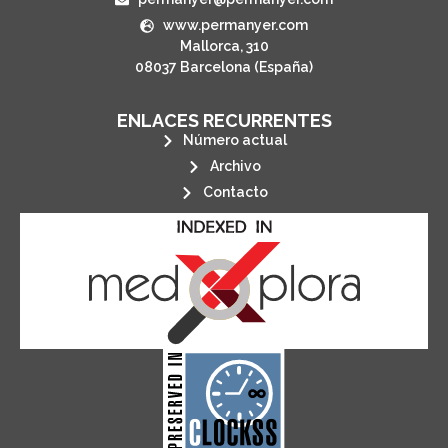
www.permanyer.com
Mallorca, 310
08037 Barcelona (España)
ENLACES RECURRENTES
Número actual
Archivo
Contacto
its stakeholders.
publications, governed by and for
of web-based scholary
ensures the long-term survival
CLOCKSS is a dak archive that