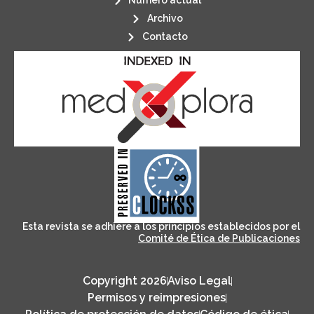
Número actual
Archivo
Contacto
its stakeholders.
publications, governed by and for
of web-based scholary
ensures the long-term survival
CLOCKSS is a dak archive that
Esta revista se adhiere a los principios establecidos por el
Comité de Ética de Publicaciones
Copyright 2026
Aviso Legal
Permisos y reimpresiones