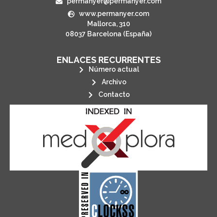
permanyer@permanyer.com
www.permanyer.com
Mallorca, 310
08037 Barcelona (España)
ENLACES RECURRENTES
Número actual
Archivo
Contacto
its stakeholders.
publications, governed by and for
of web-based scholary
ensures the long-term survival
CLOCKSS is a dak archive that