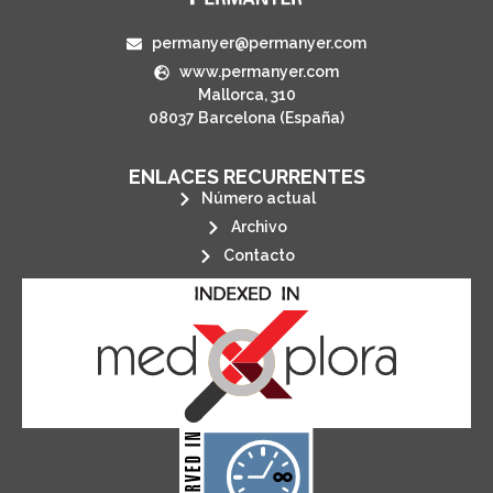
permanyer@permanyer.com
www.permanyer.com
Mallorca, 310
08037 Barcelona (España)
ENLACES RECURRENTES
Número actual
Archivo
Contacto
its stakeholders.
publications, governed by and for
of web-based scholary