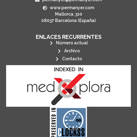
www.permanyer.com
Mallorca, 310
08037 Barcelona (España)
ENLACES RECURRENTES
Número actual
Archivo
Contacto
its stakeholders.
publications, governed by and for
of web-based scholary
ensures the long-term survival
CLOCKSS is a dak archive that