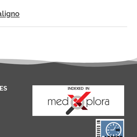
aligno
ES
and for its stakeholders.
publications, governed by
based scholary
term survival of web-