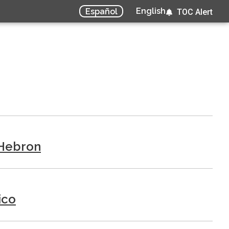
English
Español
TOC Alert
’Hebron
ico