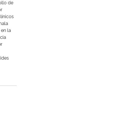
ollo de
or
línicos
mala
 en la
cia
er
ides