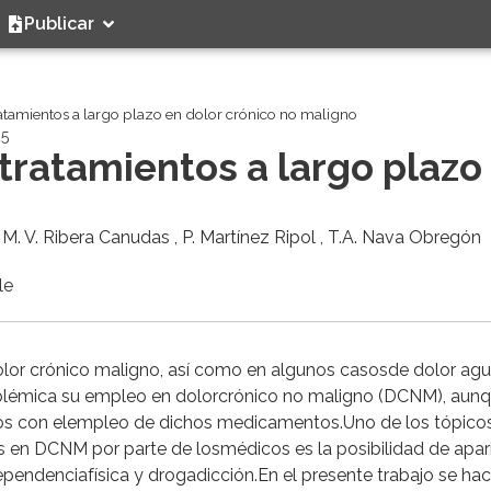
Publicar
ratamientos a largo plazo en dolor crónico no maligno
25
 tratamientos a largo plazo
o
, M. V. Ribera Canudas , P. Martínez Ripol , T.A. Nava Obregón
le
olor crónico maligno, así como en algunos casosde dolor ag
polémica su empleo en dolorcrónico no maligno (DCNM), aun
 con elempleo de dichos medicamentos.Uno de los tópicos
 en DCNM por parte de losmédicos es la posibilidad de apar
pendenciafísica y drogadicción.En el presente trabajo se ha