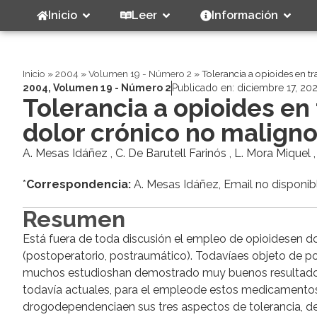
Inicio
Leer
Información
Inicio
»
2004
»
Volumen 19 - Número 2
»
Tolerancia a opioides en t
2004
,
Volumen 19 - Número 2
Publicado en:
diciembre 17, 20
Tolerancia a opioides en
dolor crónico no malign
A. Mesas Idáñez , C. De Barutell Farinós , L. Mora Miquel 
*
Correspondencia:
A. Mesas Idáñez, Email no disponib
Resumen
Está fuera de toda discusión el empleo de opioidesen d
(postoperatorio, postraumático). Todavíaes objeto de 
muchos estudioshan demostrado muy buenos resultados
todavía actuales, para el empleode estos medicamentos
drogodependenciaen sus tres aspectos de tolerancia, de