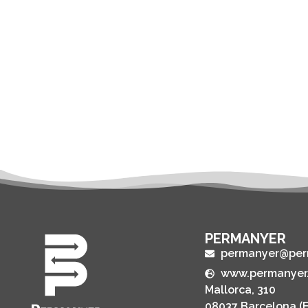
PERMANYER
permanyer@per
www.permanyer
Mallorca, 310
08037 Barcelona (