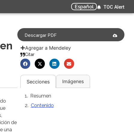
Español
TOC Alert
Descargar PDF
 en
Agregar a Mendeley
Citar
Imágenes
Secciones
Resumen
udo
Contenido
que
,
ición de
ce una