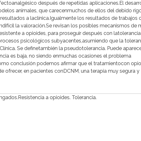
 efectoanalgésico después de repetidas aplicaciones.El desarr
modelos animales, que carecenmuchos de ellos del debido rig
esultados a laclínica.Igualmente los resultados de trabajos c
fícil la valoración.Se revisan los posibles mecanismos de 
istente a opioides, para proseguir después con latolerancia
procesos psicológicos subyacentes,asumiendo que la toleran
línica. Se definetambién la pseudotolerancia. Puede aparec
encia es baja, no siendo enmuchas ocasiones el problema
omo conclusión podemos afirmar que el tratamientocon opio
e ofrecer, en pacientes conDCNM, una terapia muy segura y
gados.Resistencia a opioides. Tolerancia.