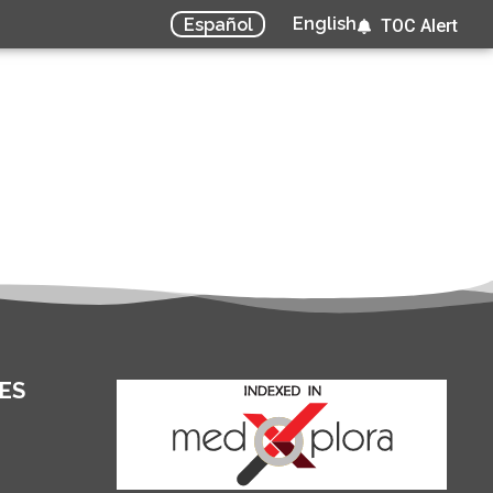
English
Español
TOC Alert
ES