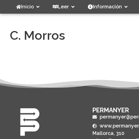
Inicio
Leer
Información
C. Morros
PERMANYER
permanyer@per
www.permanyer
Mallorca, 310