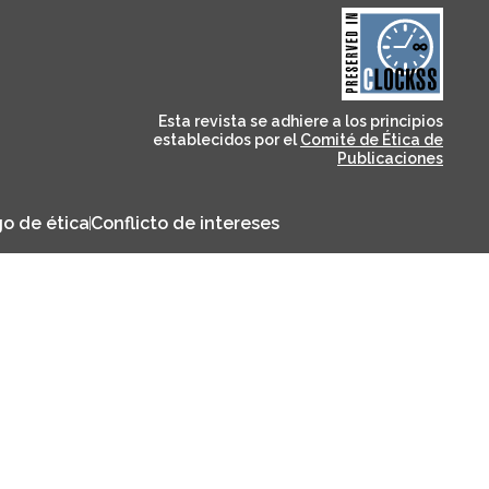
and for its stakeholders.
publications, governed by
based scholary
term survival of web-
that ensures the long-
CLOCKSS is a dak archive
Esta revista se adhiere a los principios
establecidos por el
Comité de Ética de
Publicaciones
o de ética
Conflicto de intereses