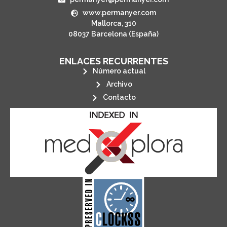
www.permanyer.com
Mallorca, 310
08037 Barcelona (España)
ENLACES RECURRENTES
Número actual
Archivo
Contacto
its stakeholders.
publications, governed by and for
of web-based scholary
ensures the long-term survival
CLOCKSS is a dak archive that