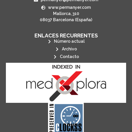
www.permanyer.com
Mallorca, 310
08037 Barcelona (España)
ENLACES RECURRENTES
Número actual
Archivo
Contacto
its stakeholders.
publications, governed by and for
of web-based scholary
ensures the long-term survival
CLOCKSS is a dak archive that