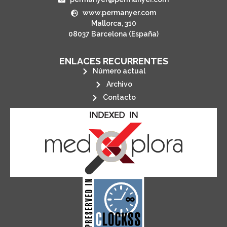
www.permanyer.com
Mallorca, 310
08037 Barcelona (España)
ENLACES RECURRENTES
Número actual
Archivo
Contacto
its stakeholders.
publications, governed by and for
of web-based scholary
ensures the long-term survival
CLOCKSS is a dak archive that