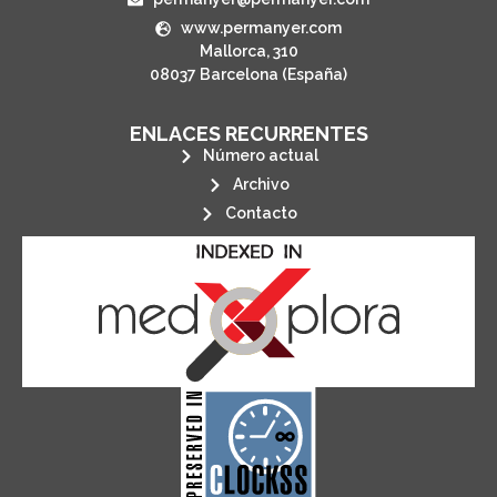
www.permanyer.com
Mallorca, 310
08037 Barcelona (España)
ENLACES RECURRENTES
Número actual
Archivo
Contacto
its stakeholders.
publications, governed by and for
of web-based scholary
ensures the long-term survival
CLOCKSS is a dak archive that