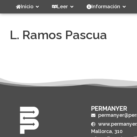
Inicio
Leer
Información
L. Ramos Pascua
PERMANYER
permanyer@per
www.permanyer
Mallorca, 310