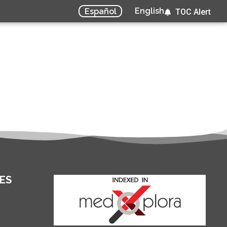
English
Español
TOC Alert
ES