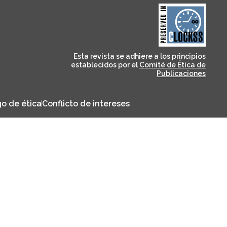
and for its stakeholders.
publications, governed by
based scholary
term survival of web-
that ensures the long-
CLOCKSS is a dak archive
Esta revista se adhiere a los principios
establecidos por el
Comité de Ética de
Publicaciones
o de ética
Conflicto de intereses