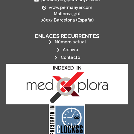
www.permanyer.com
Mallorca, 310
08037 Barcelona (España)
ENLACES RECURRENTES
Número actual
Archivo
Contacto
its stakeholders.
publications, governed by and for
of web-based scholary
ensures the long-term survival
CLOCKSS is a dak archive that