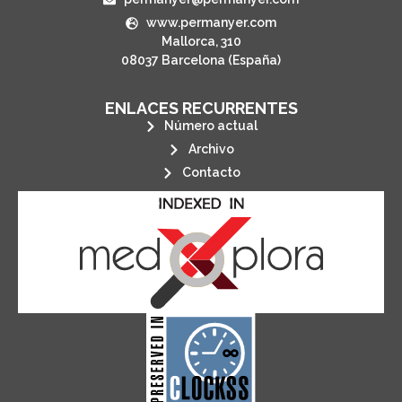
www.permanyer.com
Mallorca, 310
08037 Barcelona (España)
ENLACES RECURRENTES
Número actual
Archivo
Contacto
its stakeholders.
publications, governed by and for
of web-based scholary
ensures the long-term survival
CLOCKSS is a dak archive that