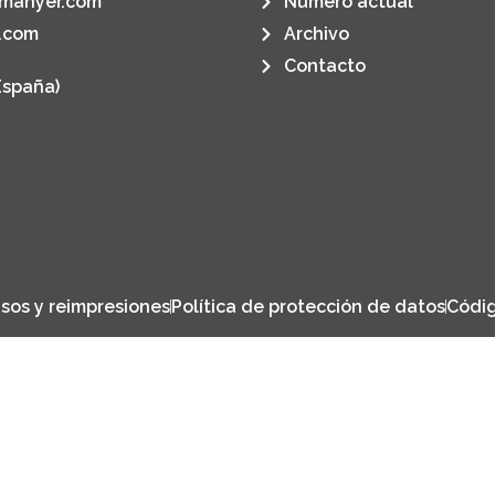
manyer.com
Número actual
.com
Archivo
Contacto
España)
sos y reimpresiones
Política de protección de datos
Códig