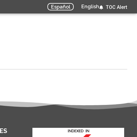
English
Español
TOC Alert
ES