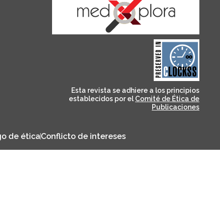
and for its stakeholders.
publications, governed by
based scholary
term survival of web-
that ensures the long-
CLOCKSS is a dak archive
Esta revista se adhiere a los principios
establecidos por el
Comité de Ética de
Publicaciones
o de ética
Conflicto de intereses