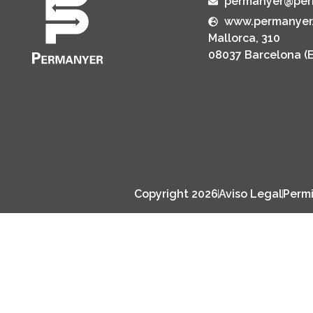
permanyer@per
www.permanyer
Mallorca, 310
08037 Barcelona (
Copyright 2026
Aviso Legal
Permi