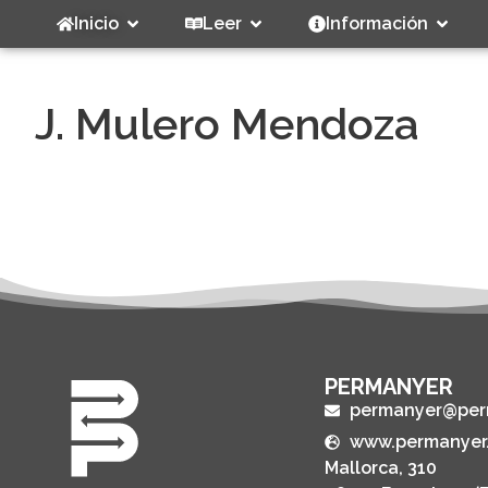
Inicio
Leer
Información
J. Mulero Mendoza
PERMANYER
permanyer@per
www.permanyer
Mallorca, 310