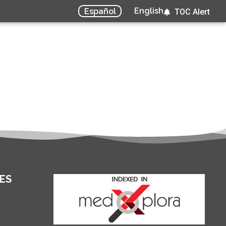
English
Español
TOC Alert
ES