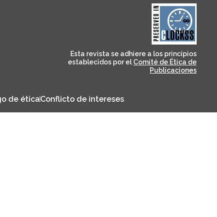
and for its stakeholders.
publications, governed by
based scholary
term survival of web-
that ensures the long-
CLOCKSS is a dak archive
Esta revista se adhiere a los principios
establecidos por el
Comité de Ética de
Publicaciones
o de ética
Conflicto de intereses