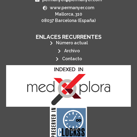
www.permanyer.com
Mallorca, 310
08037 Barcelona (España)
ENLACES RECURRENTES
Número actual
Archivo
Contacto
its stakeholders.
publications, governed by and for
of web-based scholary
ensures the long-term survival
CLOCKSS is a dak archive that