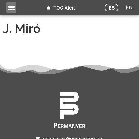
EN
ES
TOC Alert
J. Miró
permanyer@permanyer.com