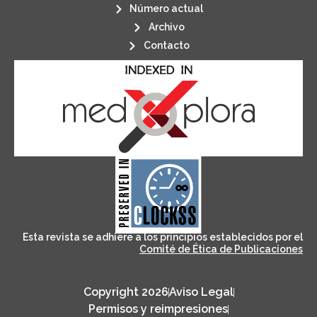
Número actual
Archivo
Contacto
its stakeholders.
publications, governed by and for
of web-based scholary
ensures the long-term survival
CLOCKSS is a dak archive that
Esta revista se adhiere a los principios establecidos por el
Comité de Ética de Publicaciones
Copyright 2026
Aviso Legal
Permisos y reimpresiones