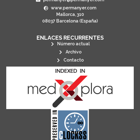
www.permanyer.com
Mallorca, 310
08037 Barcelona (España)
ENLACES RECURRENTES
Número actual
Archivo
Contacto
its stakeholders.
publications, governed by and for
of web-based scholary
ensures the long-term survival
CLOCKSS is a dak archive that