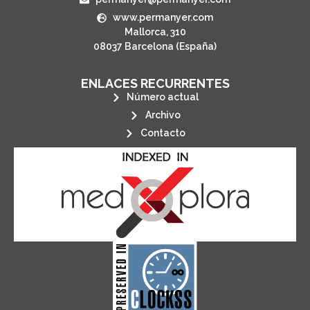
www.permanyer.com
Mallorca, 310
08037 Barcelona (España)
ENLACES RECURRENTES
Número actual
Archivo
Contacto
its stakeholders.
publications, governed by and for
of web-based scholary
ensures the long-term survival
CLOCKSS is a dak archive that