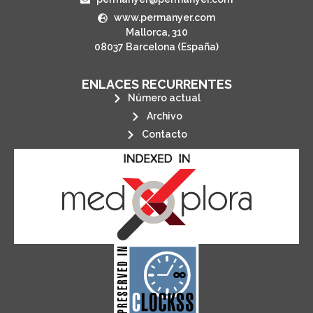
www.permanyer.com
Mallorca, 310
08037 Barcelona (España)
ENLACES RECURRENTES
Número actual
Archivo
Contacto
its stakeholders.
publications, governed by and for
of web-based scholary
ensures the long-term survival
CLOCKSS is a dak archive that