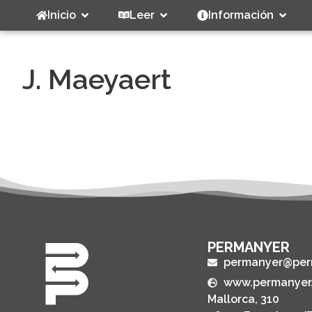
Inicio
Leer
Información
J. Maeyaert
PERMANYER
permanyer@per
www.permanyer
Mallorca, 310