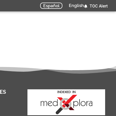
English
Español
TOC Alert
ES