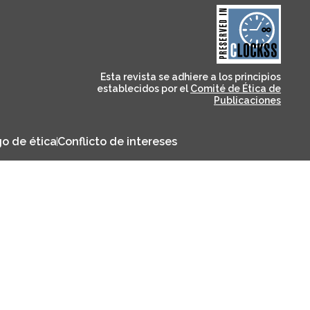
and for its stakeholders.
publications, governed by
based scholary
term survival of web-
that ensures the long-
CLOCKSS is a dak archive
Esta revista se adhiere a los principios
establecidos por el
Comité de Ética de
Publicaciones
o de ética
Conflicto de intereses