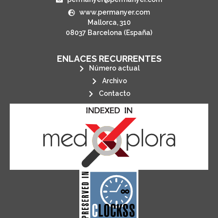
www.permanyer.com
Mallorca, 310
08037 Barcelona (España)
ENLACES RECURRENTES
Número actual
Archivo
Contacto
its stakeholders.
publications, governed by and for
of web-based scholary
ensures the long-term survival
CLOCKSS is a dak archive that