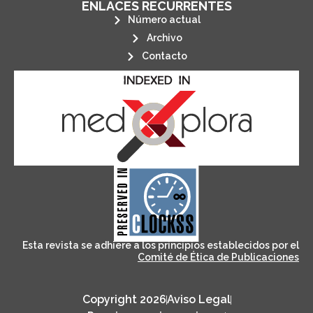
ENLACES RECURRENTES
Número actual
Archivo
Contacto
its stakeholders.
publications, governed by and for
of web-based scholary
ensures the long-term survival
CLOCKSS is a dak archive that
Esta revista se adhiere a los principios establecidos por el
Comité de Ética de Publicaciones
Copyright 2026
Aviso Legal