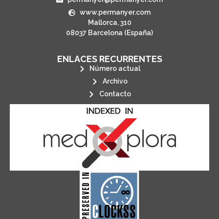
www.permanyer.com
Mallorca, 310
08037 Barcelona (España)
ENLACES RECURRENTES
Número actual
Archivo
Contacto
its stakeholders.
publications, governed by and for
of web-based scholary
ensures the long-term survival
CLOCKSS is a dak archive that