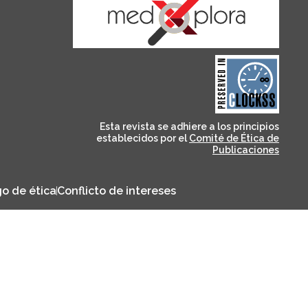
and for its stakeholders.
publications, governed by
based scholary
term survival of web-
that ensures the long-
CLOCKSS is a dak archive
Esta revista se adhiere a los principios
establecidos por el
Comité de Ética de
Publicaciones
o de ética
Conflicto de intereses