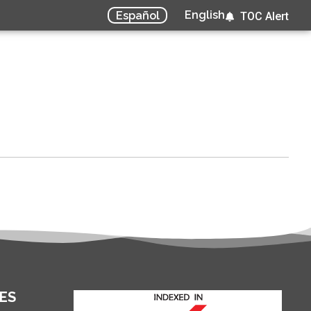
English
Español
TOC Alert
ES