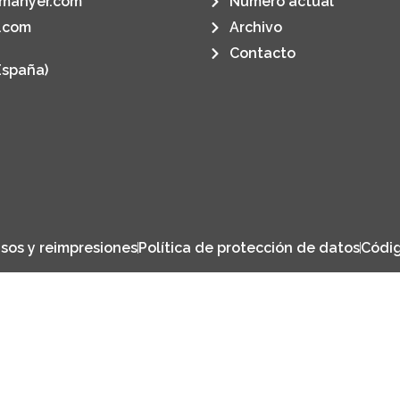
manyer.com
Número actual
.com
Archivo
Contacto
España)
sos y reimpresiones
Política de protección de datos
Códig