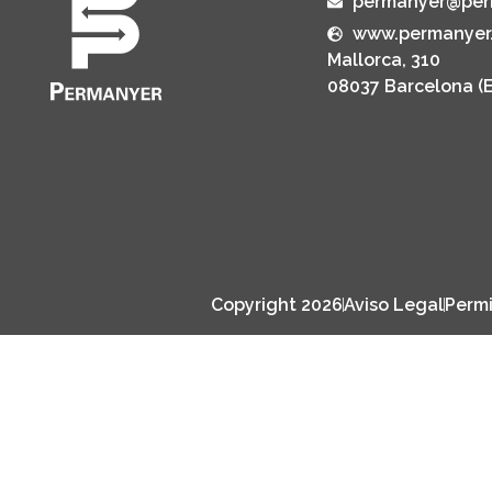
permanyer@per
www.permanyer
Mallorca, 310
08037 Barcelona (
Copyright 2026
Aviso Legal
Permi